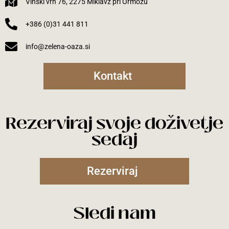
Vinski vrh 76, 2275 Miklavž pri Ormožu
+386 (0)31 441 811
info@zelena-oaza.si
Kontakt
Rezerviraj svoje doživetje
sedaj
Rezerviraj
Sledi nam